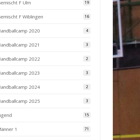
emischt F Ulm
19
emischt F Wiblingen
16
andballcamp 2020
4
andballcamp 2021
3
andballcamp 2022
2
andballcamp 2023
3
andballcamp 2024
2
andballcamp 2025
3
ugend
15
änner 1
71