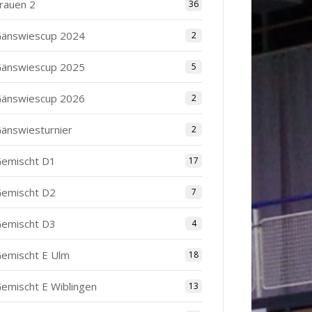
rauen 2
36
änswiescup 2024
2
änswiescup 2025
5
änswiescup 2026
2
änswiesturnier
2
emischt D1
17
emischt D2
7
emischt D3
4
emischt E Ulm
18
emischt E Wiblingen
13