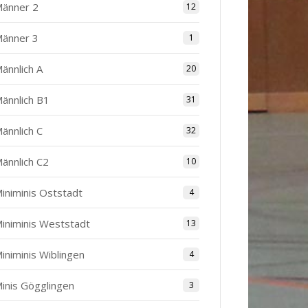
änner 2
12
änner 3
1
ännlich A
20
ännlich B1
31
ännlich C
32
ännlich C2
10
iniminis Oststadt
4
iniminis Weststadt
13
iniminis Wiblingen
4
inis Gögglingen
3