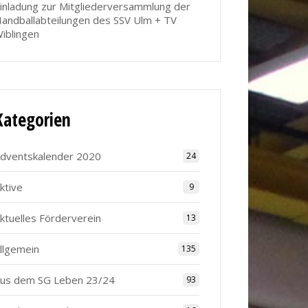
inladung zur Mitgliederversammlung der
andballabteilungen des SSV Ulm + TV
iblingen
Kategorien
dventskalender 2020
24
ktive
9
ktuelles Förderverein
13
llgemein
135
us dem SG Leben 23/24
93