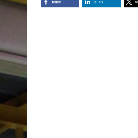
teilen
teilen
t