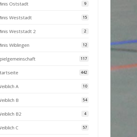
inis Oststadt
9
inis Weststadt
15
inis Weststadt 2
2
inis Wiblingen
12
pielgemeinschaft
117
tartseite
442
eiblich A
10
eiblich B
54
eiblich B2
4
eiblich C
57