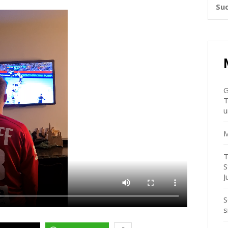
G
T
u
M
T
S
J
S
s