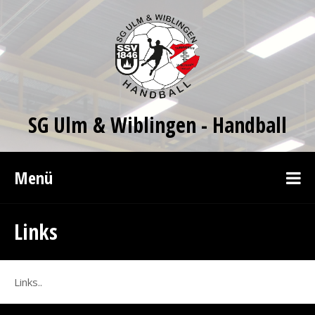
SG Ulm & Wiblingen - Handball
Menü
Links
Links..