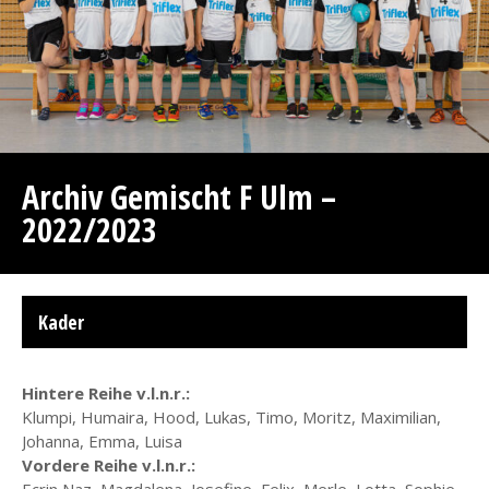
Archiv Gemischt F Ulm –
2022/2023
Kader
Hintere Reihe v.l.n.r.:
Klumpi, Humaira, Hood, Lukas, Timo, Moritz, Maximilian,
Johanna, Emma, Luisa
Vordere Reihe v.l.n.r.:
Ecrin Naz, Magdalena, Josefine, Felix, Merle, Lotta, Sophie,