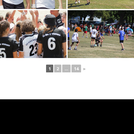
1
2
...
14
►